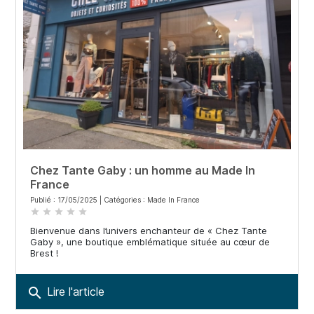
Chez Tante Gaby : un homme au Made In
France
Publié : 17/05/2025 | Catégories :
Made In France
star
star
star
star
star
Bienvenue dans l’univers enchanteur de « Chez Tante
Gaby », une boutique emblématique située au cœur de
Brest !
search
Lire l'article