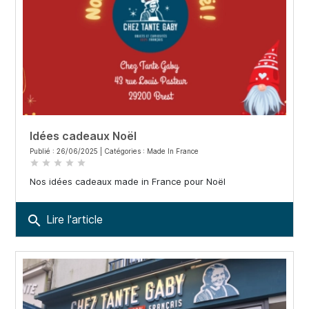
Idées cadeaux Noël
Publié : 26/06/2025 | Catégories :
Made In France
star
star
star
star
star
Nos idées cadeaux made in France pour Noël
search
Lire l'article