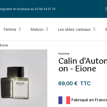
oignable en boutique au 02 98 44 57 74
Femme
Maison
Les idées cadeaux
 Eione
Homme
Calin d'Auto
on - Eione
69,00 €
TTC
Fabriqué en Franc