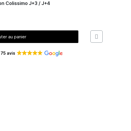
son Colissimo J+3 / J+4
uter au panier
s
75 avis