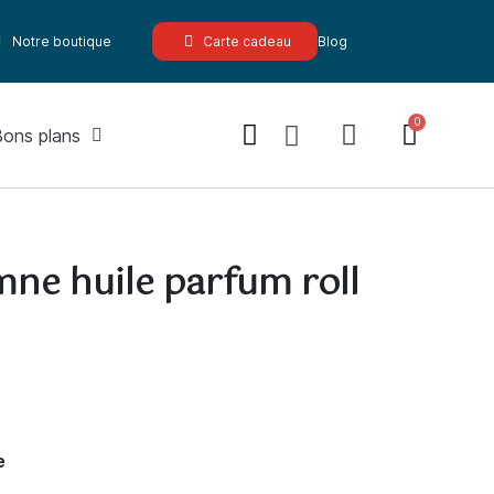
Notre boutique
Carte cadeau
Blog
Bons plans
mne huile parfum roll
e